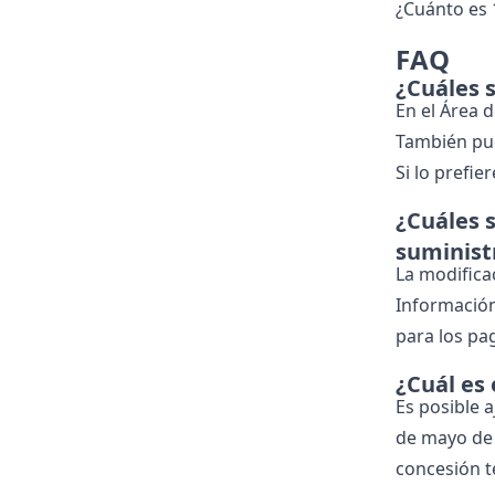
¿Cuánto es 
FAQ
¿Cuáles s
En el Área 
También pue
Si lo prefie
¿Cuáles 
suminist
La modifica
Información
para los pa
¿Cuál es
Es posible 
de mayo de 
concesión t