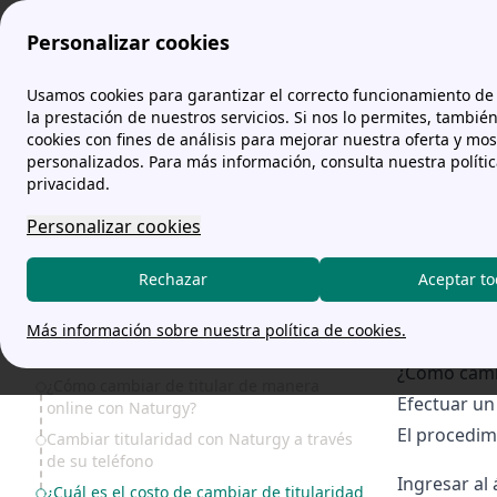
Personalizar cookies
comparador-tarifas.es
Naturgy: tarifas, teléfono y opiniones
Usamos cookies para garantizar el correcto funcionamiento de 
la prestación de nuestros servicios. Si nos lo permites, tambié
cookies con fines de análisis para mejorar nuestra oferta y mo
Cambia
personalizados. Para más información, consulta nuestra políti
privacidad.
Personalizar cookies
Para 
Naturgy
Rechazar
Aceptar t
Lunes a Sábado 
Más información sobre nuestra política de cookies.
¿Cómo cambi
Table of Contents
¿Cómo cambiar de titular de manera
Efectuar un
online con Naturgy?
El procedimi
Cambiar titularidad con Naturgy a través
de su teléfono
Ingresar al
¿Cuál es el costo de cambiar de titularidad