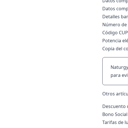
Datos comple
Datos compl
Detalles ban
Número de r
Código CUP
Potencia el
Copia del co
Naturgy 
para ev
Otros artíc
Descuento d
Bono Social
Tarifas de 