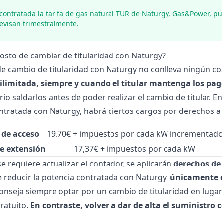
 contratada la tarifa de gas natural TUR de Naturgy, Gas&Power, p
revisan trimestralmente.
 costo de cambiar de titularidad con Naturgy?
de cambio de titularidad con Naturgy no conlleva ningún co
limitada, siempre y cuando el titular mantenga los pago
io saldarlos antes de poder realizar el cambio de titular. E
ntratada con Naturgy, habrá ciertos cargos por derechos a
 de acceso
19,70€ + impuestos por cada kW incrementad
e extensión
17,37€ + impuestos por cada kW
e requiere actualizar el contador, se aplicarán
derechos de
e reducir la potencia contratada con Naturgy,
únicamente d
nseja siempre optar por un cambio de titularidad en luga
ratuito.
En contraste, volver a dar de alta el suministro 