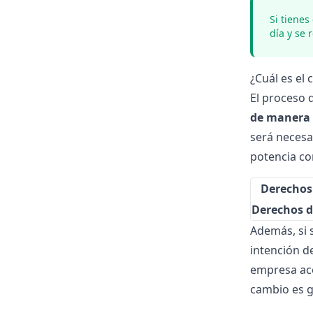
Si tienes
día y se 
¿Cuál es el
El proceso 
de manera i
será necesar
potencia co
Derechos
Derechos d
Además, si s
intención d
empresa aco
cambio es g