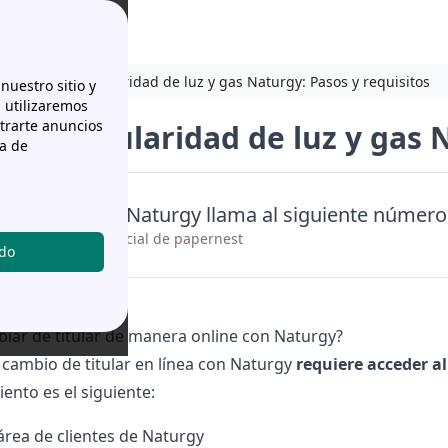
Cambiar la titularidad de luz y gas Naturgy: Pasos y requisitos
nuestro sitio y
n utilizaremos
strarte anuncios
r la titularidad de luz y gas 
ca de
contactar con Naturgy llama al siguiente número
 no es socio comercial de papernest
odo
de 08:00h a 22:00h
ar de titular de manera online con Naturgy?
 cambio de titular en línea con Naturgy
requiere acceder a
ento es el siguiente:
 área de clientes de Naturgy