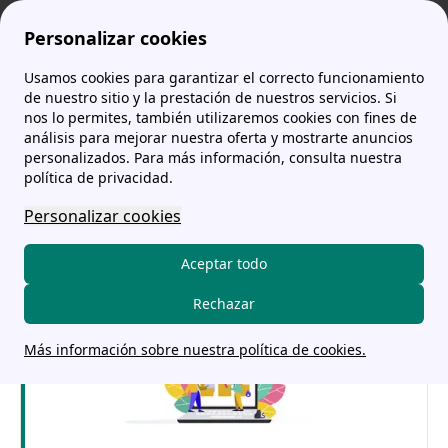
Personalizar cookies
Usamos cookies para garantizar el correcto funcionamiento
comparador-tarifas.es
E-Distribución: Teléfonos, fraude y cortes de luz
Teléfono de Endesa Distribución: todos los números gratuitos
More
de nuestro sitio y la prestación de nuestros servicios. Si
nos lo permites, también utilizaremos cookies con fines de
Teléfono de Endesa
análisis para mejorar nuestra oferta y mostrarte anuncios
personalizados. Para más información, consulta nuestra
Distribución: todos los
política de privacidad.
números gratuitos
Personalizar cookies
Aceptar todo
Rechazar
Más información sobre nuestra política de cookies.