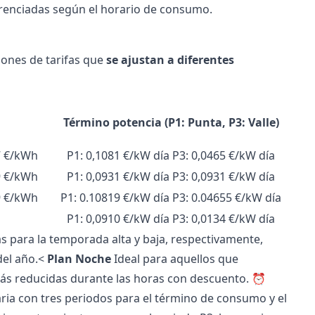
erenciadas según el horario de consumo.
iones de tarifas que
se ajustan a diferentes
Término potencia (P1: Punta, P3: Valle)
7 €/kWh
P1: 0,1081 €/kW día P3: 0,0465 €/kW día
9 €/kWh
P1: 0,0931 €/kW día P3: 0,0931 €/kW día
9 €/kWh
P1: 0.10819 €/kW día P3: 0.04655 €/kW día
h
P1: 0,0910 €/kW día P3: 0,0134 €/kW día
fas para la temporada alta y baja, respectivamente,
del año.<
Plan Noche
Ideal para aquellos que
más reducidas durante las horas con descuento.
⏰
aria con tres periodos para el término de consumo y el