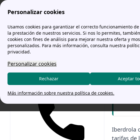
Personalizar cookies
comparador-tarifas.es
Iberdrola comercializadora de luz y g
Usamos cookies para garantizar el correcto funcionamiento de 
la prestación de nuestros servicios. Si nos lo permites, tambié
cookies con fines de análisis para mejorar nuestra oferta y mo
Tarifa
personalizados. Para más información, consulta nuestra políti
privacidad.
Personalizar cookies
Llama
Rechazar
Aceptar t
Lun. - 
Más información sobre nuestra política de cookies.
Confía 
Iberdrola 
tarifas de