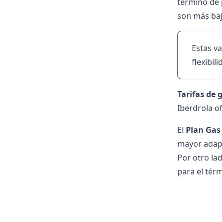
término de 
son más baj
Estas v
flexibil
Tarifas de 
Iberdrola of
El
Plan Gas
mayor adapt
Por otro lad
para el térm