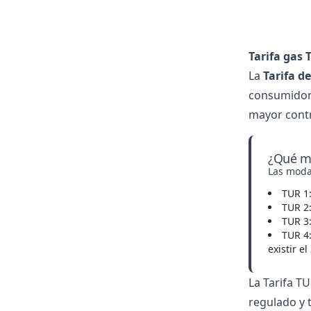
Tarifa gas 
La
Tarifa d
consumidore
mayor contr
¿Qué mo
Las modal
TUR 1
TUR 2
TUR 3
TUR 4
existir e
La Tarifa T
regulado y 