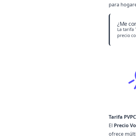
para hogar
¿Me con
La tarif
precio co
Tarifa PVPC
El
Precio V
ofrece múlti