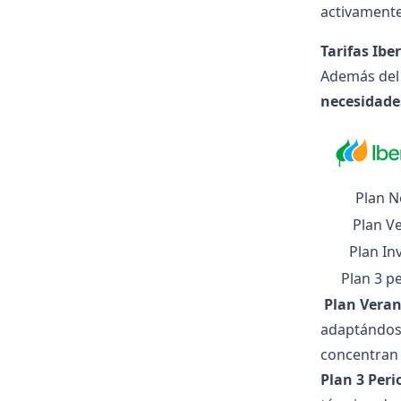
activamente
Tarifas Ibe
Además del 
necesidade
Plan 
Plan V
Plan In
Plan 3 p
️ Plan Vera
adaptándose
concentran 
Plan 3 Per