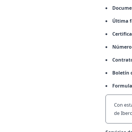
Documen
Última f
Certifi
Número
Contrato
Boletín 
Formular
Con est
de Iber