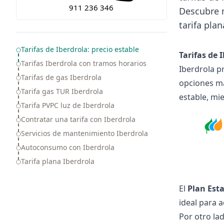
911 236 346
Descubre m
tarifa plan
Table of Contents
Tarifas de Iberdrola: precio estable
Tarifas de 
Tarifas Iberdrola con tramos horarios
Iberdrola
pr
Tarifas de gas Iberdrola
opciones m
Tarifa gas TUR Iberdrola
estable, mie
Tarifa PVPC luz de Iberdrola
Contratar una tarifa con Iberdrola
Servicios de mantenimiento Iberdrola
Autoconsumo con Iberdrola
Tarifa plana Iberdrola
El
Plan Est
ideal para 
Por otro lad