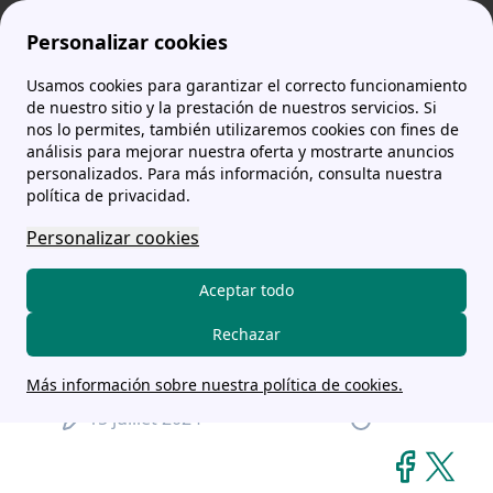
Personalizar cookies
Usamos cookies para garantizar el correcto funcionamiento
comparador-tarifas.es
noticias
La Eurocopa dispara la demanda de pantallas LED en España: ¿Por qué deberías usar esta tecnología en tu hogar?
de nuestro sitio y la prestación de nuestros servicios. Si
nos lo permites, también utilizaremos cookies con fines de
análisis para mejorar nuestra oferta y mostrarte anuncios
La Eurocopa dispara la
personalizados. Para más información, consulta nuestra
demanda de pantallas LED
política de privacidad.
en España: ¿Por qué
Personalizar cookies
deberías usar esta
Aceptar todo
tecnología en tu hogar?
Rechazar
Alex Páez Jiménez
Más información sobre nuestra política de cookies.
15 juillet 2024