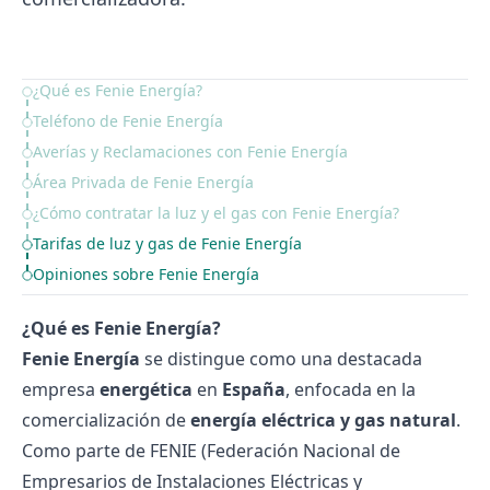
¿Qué es Fenie Energía?
Table of Contents
Teléfono de Fenie Energía
Averías y Reclamaciones con Fenie Energía
Área Privada de Fenie Energía
¿Cómo contratar la luz y el gas con Fenie Energía?
Tarifas de luz y gas de Fenie Energía
Opiniones sobre Fenie Energía
¿Qué es Fenie Energía?
Fenie Energía
se distingue como una destacada
empresa
energética
en
España
, enfocada en la
comercialización de
energía eléctrica y gas natural
.
Como parte de FENIE (Federación Nacional de
Empresarios de Instalaciones Eléctricas y