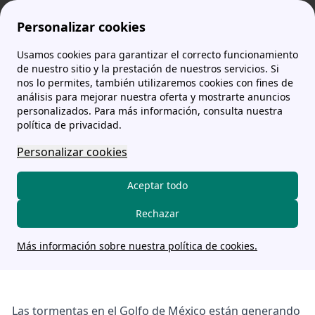
Personalizar cookies
Usamos cookies para garantizar el correcto funcionamiento
comparador-tarifas.es
noticias
Las tormentas del golfo de México también nos afectan en Europa
de nuestro sitio y la prestación de nuestros servicios. Si
nos lo permites, también utilizaremos cookies con fines de
análisis para mejorar nuestra oferta y mostrarte anuncios
Las tormentas del golfo de
personalizados. Para más información, consulta nuestra
México también nos
política de privacidad.
afectan en Europa
Personalizar cookies
Aceptar todo
Alex Páez Jiménez
Rechazar
3 juin 2024
Más información sobre nuestra política de cookies.
Las tormentas en el Golfo de México están generando